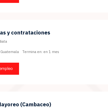
as y contrataciones
iata
Guatemala
Termina en: en 1 mes
 empleo
Mayoreo (Cambaceo)